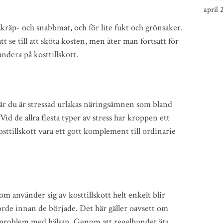
april 
skräp- och snabbmat, och för lite fukt och grönsaker.
tt se till att sköta kosten, men äter man fortsatt för
undera på kosttillskott.
 När du är stressad urlakas näringsämnen som bland
d de allra flesta typer av stress har kroppen ett
sttillskott vara ett gott komplement till ordinarie
m använder sig av kosttillskott helt enkelt blir
orde innan de började. Det här gäller oavsett om
e problem med hälsan. Genom att regelbundet äta