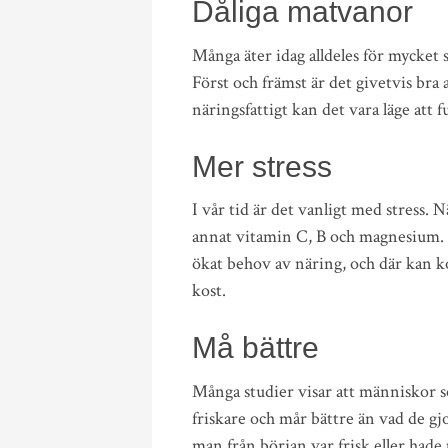
Dåliga matvanor
Många äter idag alldeles för mycket 
Först och främst är det givetvis bra a
näringsfattigt kan det vara läge att f
Mer stress
I vår tid är det vanligt med stress.
annat vitamin C, B och magnesium. Vi
ökat behov av näring, och där kan ko
kost.
Må bättre
Många studier visar att människor so
friskare och mår bättre än vad de gj
man från början var frisk eller had