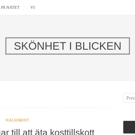
PÅ NÄTET
VI
SKÖNHET I BLICKEN
HÄLSOKOST
 till att äta kosttillskott